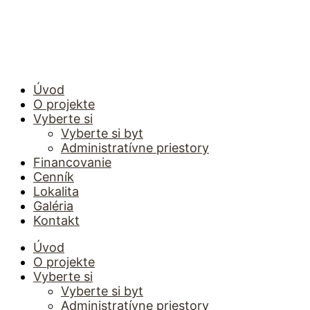
Preskočiť
Byt
Byt
Byt
Byt
Byt
na
A5
A4
A3
A2
A1
obsah
NP9
NP9
NP9
NP9
NP9
Úvod
O projekte
Vyberte si
Vyberte si byt
Administratívne priestory
Financovanie
Cenník
Lokalita
Galéria
Kontakt
Úvod
O projekte
Vyberte si
Vyberte si byt
Administratívne priestory