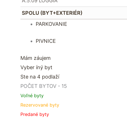
A.5.09 LOGGIA
SPOLU (BYT+EXTERIÉR)
PARKOVANIE
PIVNICE
Mám záujem
Vyber íný byt
Ste na 4 podlaží
POČET BYTOV - 15
Voľné byty
Rezervované byty
Predané byty