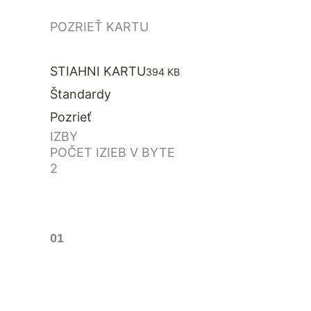
POZRIEŤ KARTU
STIAHNI KARTU
394 KB
Štandardy
Pozrieť
IZBY
POČET IZIEB V BYTE
2
01