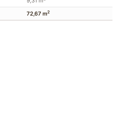
9,31 m
2
72,67 m