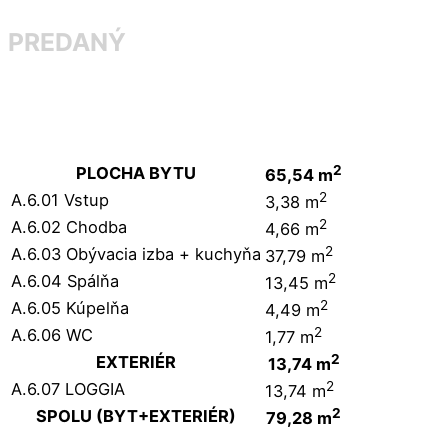
PREDANÝ
2
PLOCHA BYTU
65,54 m
2
A.6.01 Vstup
3,38 m
2
A.6.02 Chodba
4,66 m
2
A.6.03 Obývacia izba + kuchyňa
37,79 m
2
A.6.04 Spálňa
13,45 m
2
A.6.05 Kúpelňa
4,49 m
2
A.6.06 WC
1,77 m
2
EXTERIÉR
13,74 m
2
A.6.07 LOGGIA
13,74 m
2
SPOLU (BYT+EXTERIÉR)
79,28 m