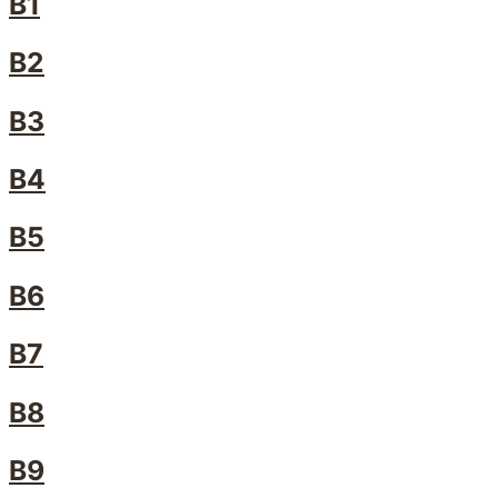
B1
B2
B3
B4
B5
B6
B7
B8
B9