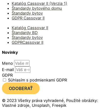
Katalóg Cassovar II (Verzia 1)
Štandardy bytového domu
Štandardy bytov
GDPR Cassovar II
Katalóg Cassovar II
Štandardy BD
Štandardy bytov
GDPRCassovar II
Novinky
Meno
E-mail
GDPR
Súhlasím s podmienkami GDPR
ODOBERAŤ
© 2023 Všetky práva vyhradené, Použité obrázky:
Vlastné zdroje, Unsplash, Freepik