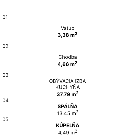
01
Vstup
2
3,38 m
02
Chodba
2
4,66 m
03
OBÝVACIA IZBA
KUCHYŇA
2
37,79 m
04
SPÁLŇA
2
13,45 m
05
KÚPELŇA
2
4,49 m