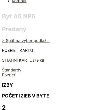
Kontakt
Byt A6 NP6
Predaný
> Späť na výber podlažia
POZRIEŤ KARTU
STIAHNI KARTU
379 KB
Štandardy
Pozrieť
IZBY
POČET IZIEB V BYTE
2