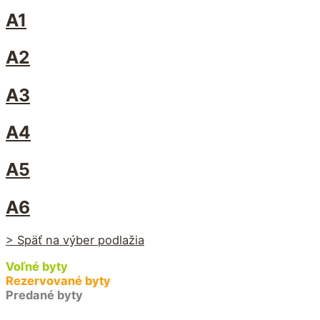
A1
A2
A3
A4
A5
A6
> Späť na výber podlažia
Voľné byty
Rezervované byty
Predané byty