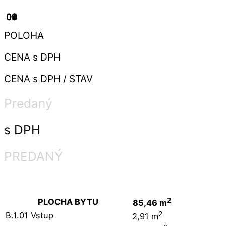
01
02
03
04
05
06
07
08
09
2
2
2
2
2
2
2
2
2
POLOHA
CENA s DPH
CENA s DPH / STAV
Predaný
s DPH
PREDANÝ
2
PLOCHA BYTU
85,46 m
2
B.1.01 Vstup
2,91 m