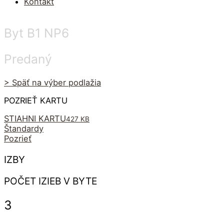
Kontakt
Byt B1 NP6
Predaný
> Späť na výber podlažia
POZRIEŤ KARTU
STIAHNI KARTU
427 KB
Štandardy
Pozrieť
IZBY
POČET IZIEB V BYTE
3