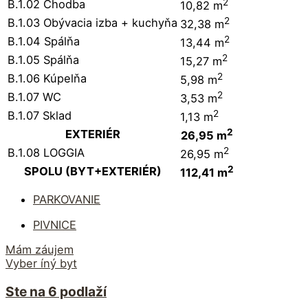
2
B.1.02 Chodba
10,82 m
2
B.1.03 Obývacia izba + kuchyňa
32,38 m
2
B.1.04 Spálňa
13,44 m
2
B.1.05 Spálňa
15,27 m
2
B.1.06 Kúpelňa
5,98 m
2
B.1.07 WC
3,53 m
2
B.1.07 Sklad
1,13 m
2
EXTERIÉR
26,95 m
2
B.1.08 LOGGIA
26,95 m
2
SPOLU (BYT+EXTERIÉR)
112,41 m
PARKOVANIE
PIVNICE
Mám záujem
Vyber íný byt
Ste na 6 podlaží