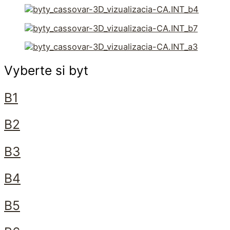
Vyberte si byt
B1
B2
B3
B4
B5