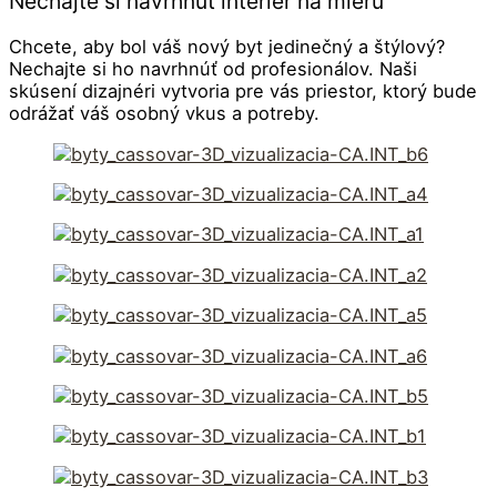
Nechajte si navrhnúť interiér na mieru
Chcete, aby bol váš nový byt jedinečný a štýlový?
Nechajte si ho navrhnúť od profesionálov. Naši
skúsení dizajnéri vytvoria pre vás priestor, ktorý bude
odrážať váš osobný vkus a potreby.